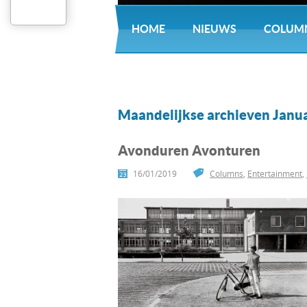
HOME
NIEUWS
COLUM
Maandelijkse archieven Janu
Avonduren Avonturen
16/01/2019
Columns
,
Entertainment
,