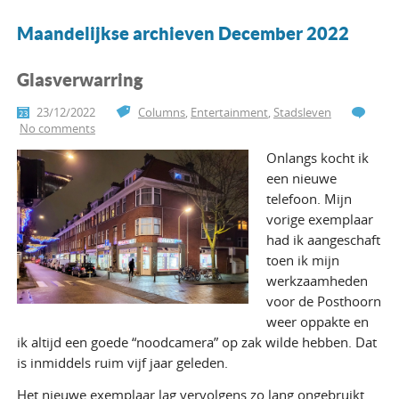
Maandelijkse archieven December 2022
Glasverwarring
23/12/2022
Columns
,
Entertainment
,
Stadsleven
No comments
Onlangs kocht ik
een nieuwe
telefoon. Mijn
vorige exemplaar
had ik aangeschaft
toen ik mijn
werkzaamheden
voor de Posthoorn
weer oppakte en
ik altijd een goede “noodcamera” op zak wilde hebben. Dat
is inmiddels ruim vijf jaar geleden.
Het nieuwe exemplaar lag vervolgens zo lang ongebruikt