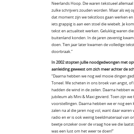
Neerlands Hoop. Die waren tekstueel allemaal v
zulke schrijvers zouden worden. Maar als wij o
dat moment zijn we tekstloos gaan werken en da
iets grappig is aan een stoel die wiebelt. Je ko
tekst en actualiteit werken. Gelukkig waren di
buitenland konden. In de jaren zeventig kwam
doen. Tien jaar later kwamen de volledige tek
doorbraak.”
In 2002 stopten jullie noodgedwongen met optr
aanleiding geweest om zich meer achter de sc
“Daarna hebben we nog wel mooie dingen geda
Toneel. We scheten in ons broek van angst, of 
hadden de wind in de zeilen. Daarna hebben we
jubileum als Mini & Maxi gevierd. Toen zijn w
voorstellingen. Daarna hebben we er nog een 
zalen na al die jaren nog vol, want daar waren 
radio en er is ook weinig beeldmateriaal van 
beetje onzeker over de vraag hoe we die laat
was een lust om het weer te doen!”