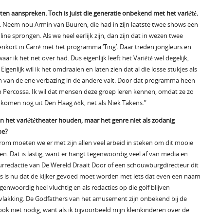
eten aanspreken. Toch is juist die generatie onbekend met het variété.
en. Neem nou Armin van Buuren, die had in zijn laatste twee shows een
e sprongen. Als we heel eerlijk zijn, dan zijn dat in wezen twee
nenkort in Carré met het programma ‘Ting’. Daar treden jongleurs en
r ik het net over had. Dus eigenlijk leeft het Variété wel degelijk,
genlijk wil ik het omdraaien en laten zien dat al die losse stukjes als
an van de ene verbazing in de andere valt. Door dat programma heen
 Percossa. Ik wil dat mensen deze groep leren kennen, omdat ze zo
 komen nog uit Den Haag óók, net als Niek Takens.”
van het variététheater houden, maar het genre niet als zodanig
pe?
arom moeten we er met zijn allen veel arbeid in steken om dit mooie
gen. Dat is lastig, want er hangt tegenwoordig veel af van media en
tuurredactie van De Wereld Draait Door of een schouwburgdirecteur dit
ns is nu dat de kijker gevoed moet worden met iets dat even een naam
enwoordig heel vluchtig en als redacties op die golf blijven
vlakking. De Godfathers van het amusement zijn onbekend bij de
ook niet nodig, want als ik bijvoorbeeld mijn kleinkinderen over de