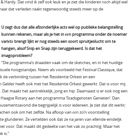
& Hardy. Dat vind ik zelf ook leuk en je ziet die kinderen toch altijd wel
, maar dat verleden raakt tegenwoordig steeds meer op de
U zegt dus dat alle afzonderlijke acts wel op publieke belangstelling
kunnen rekenen, maar als je het in één programma onder de noemer
variété brengt lijkt er nog steeds een soort spruitjeslucht om te
hangen, alsof Snip en Snap zijn teruggekeerd. Is dat het
imagoprobleem?
“Die programma’s draaiden vaak om de sketches, en in het huidige
l visuele hoogstandjes. Neem als voorbeeld het Festival Classique, dat
k de verbinding tussen het Residentie Orkest en een
Gelder heeft ook met het Residentie Orkest gewerkt. Dat is voor mij
n. Dat maakt het aantrekkelijk, jong en hip. Daarnaast is er ook nog een
de Haagse Rotary aan het programma ‘Stadsgenoten Genieten’. Dan
ementsavond die begrijpelijk is voor iedereen. Je ziet dat dit werkt:
 lachen ook om het zelfde. Na afloop van één zo’n voorstelling
te glunderen. Ze vertelden ook dat ze na jaren van ellende eindelijk
et voor. Dat maakt dit gedeelte van het vak zo prachtig. Maar het
 is.”