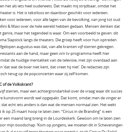
n het als iets heel ouderwets. Dat maakt mij strijdbaar, omdat het
heater is. Het is tekstloos en daardoor geschikt voor iedereen.
maken voor iedereen, voor alle lagen van de bevolking, van jong tot oud
als Mini & Maxi over de hele wereld hebben gedaan. Mensen denken dat
t genre, maar het tegendeel is waar. Om een voorbeeld te geven: dit
a Slapstick langs de theaters. Die groep heeft voor hun optreden
afgelopen augustus was dat, van alle kranten vijf sterren gekregen.
nteressants aan de hand, maar geen één tv-programma heeft hier
mdat de huidige mentaliteit van de televisie, met zijn overdaad aan
‘dat wat de boer niet kent, dat vreet hij niet’. De redacties zijn
 toch terug op de popconcerten waar zij zelf komen.
C of de Volkskrant?
jf sterren, maar een achtergrondartikel over de vraag waar dit succes
dere kunstvorm wordt wel opgepakt. Dat komt, omdat men de vinger er
 dat echt iets anders is dan wat de mensen normaal zien. Het wekt
 ik op 25 maart hoop te laten zien. “Circus in de Branding” is een
 een maand lang breng in de Lourdeskerk. Gewoon om te laten zien
 voor mijn boodschap: ‘Kom op jongens, we moeten dit in Scheveningen
kan ik al naar vijf grote theaters waar jongelui, zoals Cirque Du Soleil,