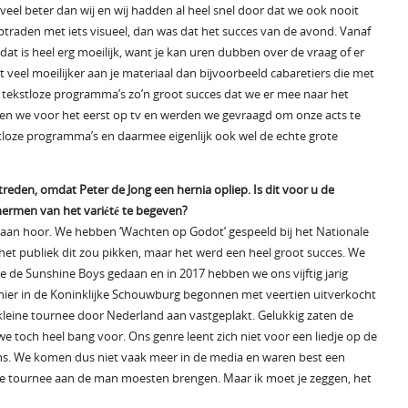
eel beter dan wij en wij hadden al heel snel door dat we ook nooit
ptraden met iets visueel, dan was dat het succes van de avond. Vanaf
t is heel erg moeilijk, want je kan uren dubben over de vraag of er
mt veel moeilijker aan je materiaal dan bijvoorbeeld cabaretiers die met
e tekstloze programma’s zo’n groot succes dat we er mee naar het
en we voor het eerst op tv en werden we gevraagd om onze acts te
stloze programma’s en daarmee eigenlijk ook wel de echte grote
eden, omdat Peter de Jong een hernia opliep. Is dit voor u de
hermen van het variété te begeven?
an hoor. We hebben ‘Wachten op Godot’ gespeeld bij het Nationale
het publiek dit zou pikken, maar het werd een heel groot succes. We
 de Sunshine Boys gedaan en in 2017 hebben we ons vijftig jarig
e hier in de Koninklijke Schouwburg begonnen met veertien uitverkocht
kleine tournee door Nederland aan vastgeplakt. Gelukkig zaten de
we toch heel bang voor. Ons genre leent zich niet voor een liedje op de
ons. We komen dus niet vaak meer in de media en waren best een
ste tournee aan de man moesten brengen. Maar ik moet je zeggen, het