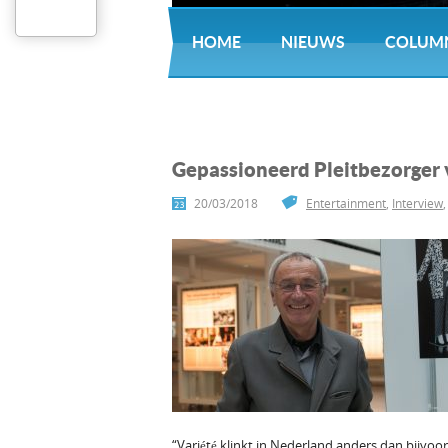
HOME
NIEUWS
COLUM
Gepassioneerd Pleitbezorger 
20/03/2018
Entertainment
,
Interview
“Variété klinkt in Nederland anders dan bijvoo