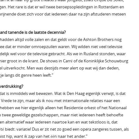
gen. Het rare is dat er wél twee beroepsopleidingen in Rotterdam en
chrijnende doet zich voor dat iedereen daar na zijn afstuderen meteen
land tanende is de laatste decennia?
 hadden altijd volle zalen en dat geldt voor de Ashton Brothers nog
mee dat er minder omroepzuilen waren. Wij wilden niet veel televisie
elijk wel voor de televisie gebracht. Als we in Rusland stonden, waar
ier groot in de krant. De shows in Carré of de Koninklijke Schouwburg
nel uitverkocht. Men was destijds meer alert op wat wij dan deden,
e langs dit genre heen leeft.”
 verdrukking?
at is inmiddels wel bewezen. Wat ik Den Haag eigenlijk verwijt, is dat
Vrede te zijn, maar als ik nou met internationale relaties naar een
bben we hier eigenlijk alleen het Residentie orkest of het Nationaal
ijn twee geweldige gezelschappen, maar niet iedereen heeft behoefte
en alternatief waar iedereen naartoe kan en wat tekstloos is, dat
té biedt: variatie! Dus er zit net zo goed een opera zangeres tussen, als
juist hip, want ik zap van het één naar het ander.”