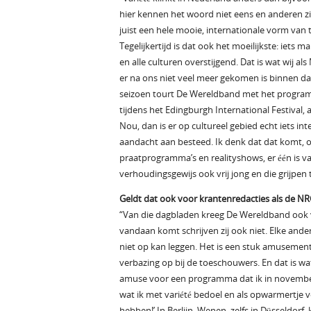
hier kennen het woord niet eens en anderen zie
juist een hele mooie, internationale vorm van t
Tegelijkertijd is dat ook het moeilijkste: iets 
en alle culturen overstijgend. Dat is wat wij 
er na ons niet veel meer gekomen is binnen da
seizoen tourt De Wereldband met het programm
tijdens het Edingburgh International Festival, 
Nou, dan is er op cultureel gebied echt iets i
aandacht aan besteed. Ik denk dat dat komt, o
praatprogramma’s en realityshows, er één is van 
verhoudingsgewijs ook vrij jong en die grijpen
Geldt dat ook voor krantenredacties als de NR
“Van die dagbladen kreeg De Wereldband ook vi
vandaan komt schrijven zij ook niet. Elke an
niet op kan leggen. Het is een stuk amusement
verbazing op bij de toeschouwers. En dat is wat
amuse voor een programma dat ik in november
wat ik met variété bedoel en als opwarmertje
hebben!’ In Berlijn, Wenen, zelfs in Düsseldorf, 