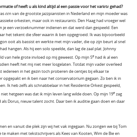
atie of heeft u als kind altijd al een passie voor het variété gehad?
as één van de grootste jazzpianisten in Nederland en mijn moeder was
 klassieke orkesten, maar ook in restaurants. Den Haag had vroeger wel
kon je een verzoeknummer indienen en dat werd dan gespeeld. Een
maar het tekent die sfeer waarin ik ben opgegroeid. Ik was bijvoorbeeld
on ooit als bassist en werkte met mijn vader, die op zijn beurt al snel
ad hangen. Als hij een solo speelde, dan lag de zaal plat. Johnny
e
eld van hele grote invloed op mij geweest. Op mijn 5
had ik al een
ien heeft het mij niet meer losgelaten. Totdat mijn vader overleed
t iedereen in het gezin toch proberen de centjes bij elkaar te
r opgepakt en ik ben naar het conservatorium gegaan. Zo ben ik in
n. Ik heb zelfs als schnabbelaar in het Residentie Orkest gespeeld,
e
h niet hetgeen was dat ik mijn leven lang wilde doen. Op mijn 19
zag
als Dorus, nieuw talent zocht. Daar ben ik auditie gaan doen en daar
nnen en vanuit die plek zijn wij het vak ingegaan. Nu zongen we bij Tom
 je te maken met tekstschrijvers als Kees van Kooten, Wim de Bie en