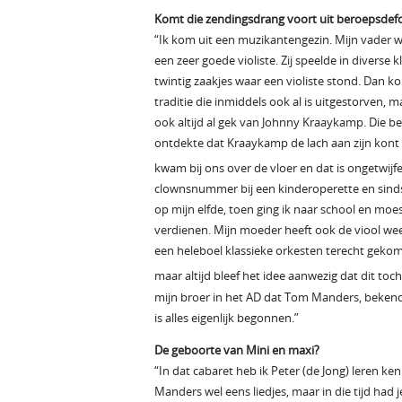
Komt die zendingsdrang voort uit beroepsdeform
“Ik kom uit een muzikantengezin. Mijn vader w
een zeer goede violiste. Zij speelde in diverse
twintig zaakjes waar een violiste stond. Dan 
traditie die inmiddels ook al is uitgestorven, 
ook altijd al gek van Johnny Kraaykamp. Die beg
ontdekte dat Kraaykamp de lach aan zijn kont h
kwam bij ons over de vloer en dat is ongetwijf
clownsnummer bij een kinderoperette en sindsd
op mijn elfde, toen ging ik naar school en moes
verdienen. Mijn moeder heeft ook de viool wee
een heleboel klassieke orkesten terecht gekome
maar altijd bleef het idee aanwezig dat dit toc
mijn broer in het AD dat Tom Manders, bekend 
is alles eigenlijk begonnen.”
De geboorte van Mini en maxi?
“In dat cabaret heb ik Peter (de Jong) leren ke
Manders wel eens liedjes, maar in die tijd had