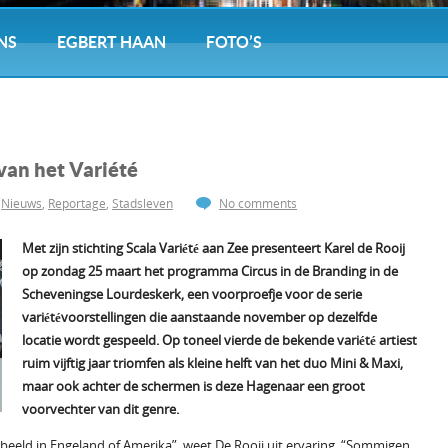
NS
EGBERT HAAN
FOTO’S
van het Variété
,
Nieuws
,
Reportage
,
Stadsleven
No comments
Met zijn stichting Scala Variété aan Zee presenteert
Karel
d
e Rooij
op zondag 25 maart het programma Circus in de Branding in de
Scheveningse Lourdeskerk, een voorproefje voor de serie
variétévoorstellingen die aanstaande november
op dezelfde
locatie
wordt gespeeld.
Op toneel vierde de bekende variété artiest
ruim vijftig jaar triomfen als kleine helft van het duo Mini & Maxi,
maar ook achter de schermen is deze Hagenaar een groot
voorvechter van dit genre.
rbeeld in Engeland of Amerika”, weet De Rooij uit ervaring. “Sommigen