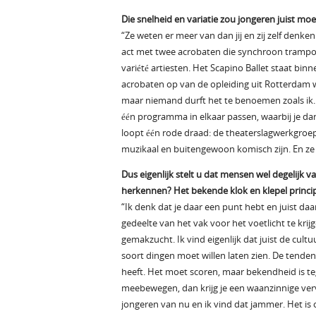
Die snelheid en variatie zou jongeren juist mo
“Ze weten er meer van dan jij en zij zelf denk
act met twee acrobaten die synchroon trampolin
variété artiesten. Het Scapino Ballet staat bin
acrobaten op van de opleiding uit Rotterdam waa
maar niemand durft het te benoemen zoals ik. Ei
één programma in elkaar passen, waarbij je d
loopt één rode draad: de theaterslagwerkgroep
muzikaal en buitengewoon komisch zijn. En ze
Dus eigenlijk stelt u dat mensen wel degelijk 
herkennen? Het bekende klok en klepel princi
“Ik denk dat je daar een punt hebt en juist da
gedeelte van het vak voor het voetlicht te krij
gemakzucht. Ik vind eigenlijk dat juist de cul
soort dingen moet willen laten zien. De tende
heeft. Het moet scoren, maar bekendheid is teg
meebewegen, dan krijg je een waanzinnige ver
jongeren van nu en ik vind dat jammer. Het is 