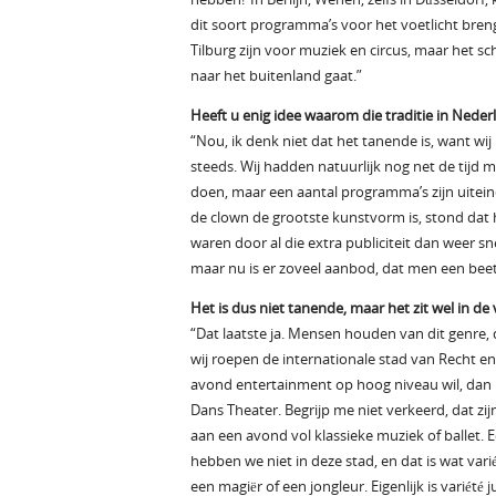
dit soort programma’s voor het voetlicht bren
Tilburg zijn voor muziek en circus, maar het s
naar het buitenland gaat.”
Heeft u enig idee waarom die traditie in Neder
“Nou, ik denk niet dat het tanende is, want wij
steeds. Wij hadden natuurlijk nog net de tijd 
doen, maar een aantal programma’s zijn uiteind
de clown de grootste kunstvorm is, stond dat h
waren door al die extra publiciteit dan weer s
maar nu is er zoveel aanbod, dat men een beetj
Het is dus niet tanende, maar het zit wel in de
“Dat laatste ja. Mensen houden van dit genre, d
wij roepen de internationale stad van Recht en 
avond entertainment op hoog niveau wil, dan he
Dans Theater. Begrijp me niet verkeerd, dat z
aan een avond vol klassieke muziek of ballet. E
hebben we niet in deze stad, en dat is wat varié
een magiër of een jongleur. Eigenlijk is variété 