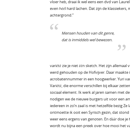
vloer heb, draai ik wel eens een dvd van Laurel 
even héél hard lachen. Dat zijn de klassiekers
achtergrond.”
Mensen houden van dit genre,
dat is inmiddels wel bewezen.
variété zie je niet één sketch. Het zijn allemaa
werd gehouden op de Hofvijver. Daar maakte i
acrobatennummer in een hoogwerker. Yuri van 
Variété, die enorme verschillen bij elkaar zette
sociaal element. Ik werk al jaren samen met 
nodigen we de nieuwe burgers uit voor een amus
iedereen in zo’n zaal is met hetzelfde bezig Ze
ontmoette ik ooit een Syrisch gezin, dat stond 
weer eens ergens van genoten. En dáár doe je h
wordt nu bijna een preek over hoe mooi het vak