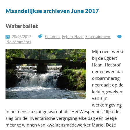
Maandelijkse archieven June 2017
Waterballet
28/06/2017
Columns
,
Egbert Haan
,
Entertainment
No comments
Mijn neef werkt
bij de Egbert
Haan. Het stof
der eeuwen dat
onbarmhartig
neerdaalt op de
keldergewelven
van zijn
werkomgeving
in het eens zo statige warenhuis ‘Het Wespennest’ lijkt de
slag om de inventarische vergrijzing elke dag een beetje
meer te winnen van kwaliteitsmedewerker Mario. Deze