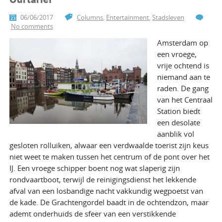
06/06/2017
Columns
,
Entertainment
,
Stadsleven
No comments
Amsterdam op
een vroege,
vrije ochtend is
niemand aan te
raden. De gang
van het Centraal
Station biedt
een desolate
aanblik vol
gesloten rolluiken, alwaar een verdwaalde toerist zijn keus
niet weet te maken tussen het centrum of de pont over het
IJ. Een vroege schipper boent nog wat slaperig zijn
rondvaartboot, terwijl de reinigingsdienst het lekkende
afval van een losbandige nacht vakkundig wegpoetst van
de kade. De Grachtengordel baadt in de ochtendzon, maar
ademt onderhuids de sfeer van een verstikkende