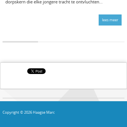
dorpskern die elke jongere tracht te ontvluchten...
lees meer
Copyright © 2026 Haagse Marc
Ontwerp:
A tot Z Marketing
Designed by
www.r43dscartex.com
, thanks to:
acaiberryrev.co.uk
,