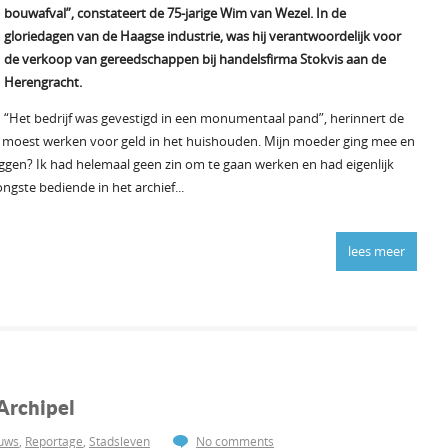
bouwafval”, constateert de 75-jarige Wim van Wezel. In de
gloriedagen van de Haagse industrie, was hij verantwoordelijk voor
de verkoop van gereedschappen bij handelsfirma Stokvis aan de
Herengracht.
“Het bedrijf was gevestigd in een monumentaal pand”, herinnert de
n moest werken voor geld in het huishouden. Mijn moeder ging mee en
eggen? Ik had helemaal geen zin om te gaan werken en had eigenlijk
gste bediende in het archief...
lees meer
Archipel
uws
,
Reportage
,
Stadsleven
No comments