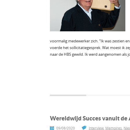
voormalig medewerker zich. “Ik was zestien e
voerde het sollicitatiegesprek. Wat moest ik z
naar de HBS gewild. Ik werd aangenomen als jon
Wereldwijd Succes vanuit de 
09/08/2020
Interview
,
Memoires
,
Nie