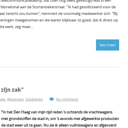
telecommunicatiebedrijf, dat toen nog deels gevestigd was in een
fabriekshal aan de Stortenbekerstraat. “Ik had gesolliciteerd voor de
aar terecht zou komen”, herinnert de voormalig medewerker zich. “Bij
ekeningen meegenomen en die waren blijkbaar zo goed, dat ik direct op
ke werk, zeg maar...
lees meer
zijn zak”
uws
,
Reportage
,
Stadsleven
No comments
“In het Den Haag van mijn tijd reden ‘s ochtends de vrachtwagens
met grondstoffen de stad in, om ‘s avonds met afgewerkte producten
de stad weer uit te gaan. Nu zie ik alleen vuilniswagens en afgevoerd