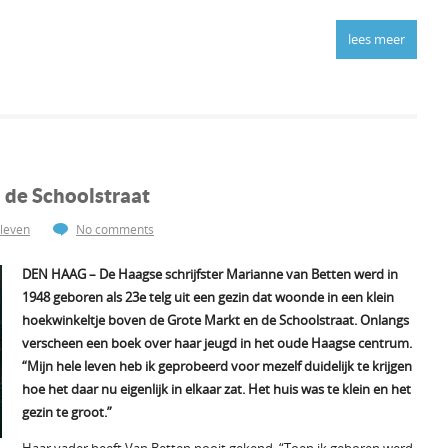
lees meer
 de Schoolstraat
leven
No comments
DEN HAAG – De Haagse schrijfster Marianne van Betten werd in
1948 geboren als 23e telg uit een gezin dat woonde in een klein
hoekwinkeltje boven de Grote Markt en de Schoolstraat. Onlangs
verscheen een boek over haar jeugd in het oude Haagse centrum.
“Mijn hele leven heb ik geprobeerd voor mezelf duidelijk te krijgen
hoe het daar nu eigenlijk in elkaar zat. Het huis was te klein en het
gezin te groot.”
Haar vader heeft Van Betten nooit gekend. “Toen ik geboren werd