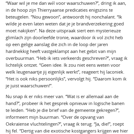
“Waar wil je me dan wél voor waarschuwen?”, dring ik aan,
in de hoop zijn Thierryaanse predicaties enigszins te
beteugelen. “Nou gewoon”, antwoordt hij nonchalant. “Ik
wilde je even laten weten dat je je brandverzekering goed
moet nakijken”. Na deze uitspraak siert een mysterieuze
glimlach zijn doorleefde tronie, waardoor ik vol zicht heb
op een gelige aanslag die zich in de loop der jaren
hardnekkig heeft vastgeklampt aan het gebit van mijn
overbuurman. “Heb ik iets verkeerds geschreven?”, vraag ik
lichtelijk ontzet. “Geen idee. Ik zou niet eens weten voor
welk leugenaartje jij eigenlijk werkt”, reageert hij laconiek.
“Het is ook niks persoonlijks”, vervolgt hij. “Daarom kom ik
je juist waarschuwen!”.
Nu snap ik er niks meer van. “Wat is er allemaal aan de
hand?”, probeer ik het gesprek opnieuw in logische banen
te leiden. “Heb je die brief van de gemeente gekregen?”,
informeert mijn buurman. “Over de opvang van
Oekraïense vluchtelingen?”, vraag ik terug. “Ja, die!”, roept
hij fel. “Dertig van die exotische kostgangers krijgen we hier