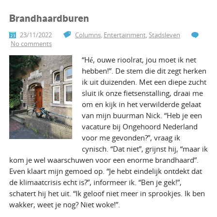
Brandhaardburen
23/11/2022
Columns
,
Entertainment
,
Stadsleven
No comments
“Hé, ouwe rioolrat, jou moet ik net
hebben!”. De stem die dit zegt herken
ik uit duizenden. Met een diepe zucht
sluit ik onze fietsenstalling, draai me
om en kijk in het verwilderde gelaat
van mijn buurman Nick. “Heb je een
vacature bij Ongehoord Nederland
voor me gevonden?”, vraag ik
cynisch. “Dat niet”, grijnst hij, “maar ik
kom je wel waarschuwen voor een enorme brandhaard”.
Even klaart mijn gemoed op. “Je hebt eindelijk ontdekt dat
de klimaatcrisis echt is?”, informeer ik. “Ben je gek!”,
schatert hij het uit. “Ik geloof niet meer in sprookjes. Ik ben
wakker, weet je nog? Niet woke!”.