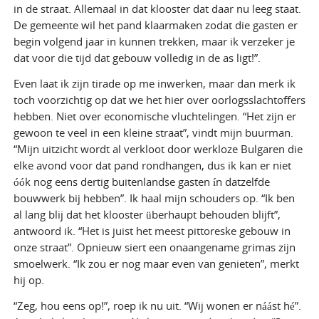
in de straat. Allemaal in dat klooster dat daar nu leeg staat.
De gemeente wil het pand klaarmaken zodat die gasten er
begin volgend jaar in kunnen trekken, maar ik verzeker je
dat voor die tijd dat gebouw volledig in de as ligt!”.
Even laat ik zijn tirade op me inwerken, maar dan merk ik
toch voorzichtig op dat we het hier over oorlogsslachtoffers
hebben. Niet over economische vluchtelingen. “Het zijn er
gewoon te veel in een kleine straat”, vindt mijn buurman.
“Mijn uitzicht wordt al verkloot door werkloze Bulgaren die
elke avond voor dat pand rondhangen, dus ik kan er niet
óók nog eens dertig buitenlandse gasten ín datzelfde
bouwwerk bij hebben”. Ik haal mijn schouders op. “Ik ben
al lang blij dat het klooster überhaupt behouden blijft”,
antwoord ik. “Het is juist het meest pittoreske gebouw in
onze straat”. Opnieuw siert een onaangename grimas zijn
smoelwerk. “Ik zou er nog maar even van genieten”, merkt
hij op.
“Zeg, hou eens op!”, roep ik nu uit. “Wij wonen er náást hé”.