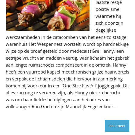
laatste restje
positivisme
waarmee hij
zich door zijn
dagelijkse
werkzaamheden in de catacomben van het eens zo statige
warenhuis Het Wespennest worstelt, wordt op hardnekkige
wijze op de proef gesteld door medecaissière Hanny: een
eetrijpe vrucht van midden veertig, wier lichaam het gebrek
aan lengte ruimschoots compenseert in de omtrek. Hanny
heeft een vuurrood kapsel met chronisch grijze haarwortels
en verpakt de lichaamsdelen die hiervoor in aanmerking
komen bij voorkeur in een ‘One Size Fits All’ joggingpak. Dit
alles zou nog te verteren zijn, als Hanny niet zo berucht
was om haar liefdesbetuigingen aan het adres van
volkszanger Ron God en zijn Mannelijk Engelenkoor...
lees meer