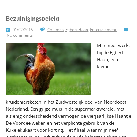
Bezuinigingsbeleid
01/02/2016
Columns
,
Egbert Haan
,
Entertainment
No comments
Mijn neef werkt
bij de Egbert
Haan; een
kleine
kruideniersketen in het Zuidwestelijk deel van Noordoost
Nederland. Een grijze muis in de supermarktwereld, met
als enig onderscheidend vermogen de vierjaarlijkse Haantje
De Voordeelweken en het verplichte gebruik van de
Kukelekukaart voor korting. Het filiaal waar mijn neef
werkzaam is, bevindt zich in de oude keldergewelven van