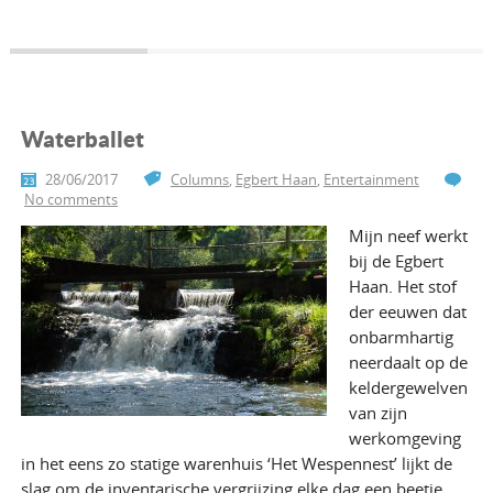
Waterballet
28/06/2017
Columns
,
Egbert Haan
,
Entertainment
No comments
Mijn neef werkt
bij de Egbert
Haan. Het stof
der eeuwen dat
onbarmhartig
neerdaalt op de
keldergewelven
van zijn
werkomgeving
in het eens zo statige warenhuis ‘Het Wespennest’ lijkt de
slag om de inventarische vergrijzing elke dag een beetje