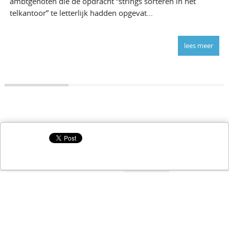
ambtgenoten die de opdracht “strings sorteren in het
telkantoor” te letterlijk hadden opgevat...
lees meer
Copyright © 2026 Haagse Marc
Ontwerp:
A tot Z Marketing