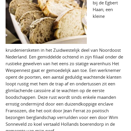
bij de Egbert
Haan; een
kleine
kruideniersketen in het Zuidwestelijk deel van Noordoost
Nederland. Een gemiddelde ochtend in zijn filiaal onder de
rustieke gewelven van het eens zo statige warenhuis Het
Wespennest gaat er gemoedelijk aan toe. Een werknemer
opent de poorten, een aantal geduldig wachtende klanten
loopt rustig met hem de trap af en ondertussen zit een
glimlachende caissière al te wachten op de eerste
boodschappen. Deze rust wordt sinds enkele maanden
ernstig ondermijnd door een duizendkoppige enclave
Fransozen, die het ooit door Jean Ferrat zo poëtisch
bezongen berglandschap verruilden voor een door Wim
Sonneveld zo koel vertaald Hollands boerendorp in de
gemeente van mijn neef...