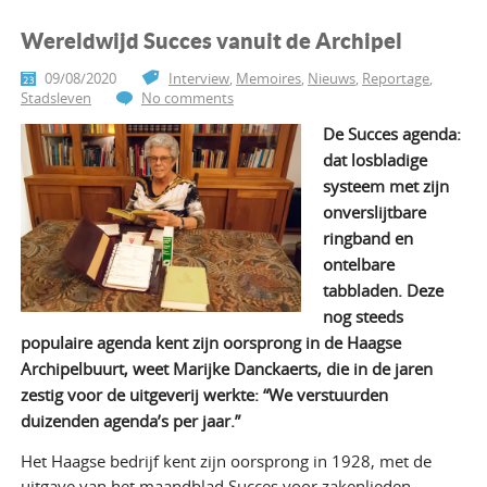
Wereldwijd Succes vanuit de Archipel
09/08/2020
Interview
,
Memoires
,
Nieuws
,
Reportage
,
Stadsleven
No comments
De Succes agenda:
dat losbladige
systeem met zijn
onverslijtbare
ringband en
ontelbare
tabbladen. Deze
nog steeds
populaire agenda kent zijn oorsprong in de Haagse
Archipelbuurt, weet Marijke Danckaerts, die in de jaren
zestig voor de uitgeverij werkte: “We verstuurden
duizenden agenda’s per jaar.”
Het Haagse bedrijf kent zijn oorsprong in 1928, met de
uitgave van het maandblad Succes voor zakenlieden.