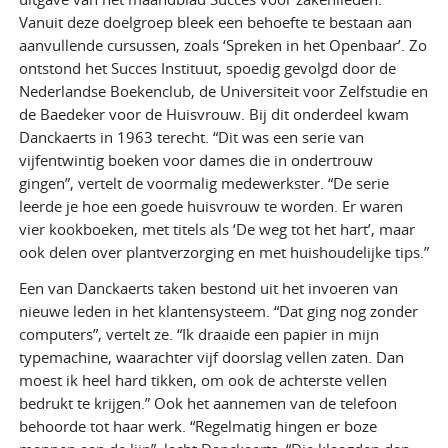
Vanuit deze doelgroep bleek een behoefte te bestaan aan
aanvullende cursussen, zoals ‘Spreken in het Openbaar’. Zo
ontstond het Succes Instituut, spoedig gevolgd door de
Nederlandse Boekenclub, de Universiteit voor Zelfstudie en
de Baedeker voor de Huisvrouw. Bij dit onderdeel kwam
Danckaerts in 1963 terecht. “Dit was een serie van
vijfentwintig boeken voor dames die in ondertrouw
gingen”, vertelt de voormalig medewerkster. “De serie
leerde je hoe een goede huisvrouw te worden. Er waren
vier kookboeken, met titels als ‘De weg tot het hart’, maar
ook delen over plantverzorging en met huishoudelijke tips.”
Een van Danckaerts taken bestond uit het invoeren van
nieuwe leden in het klantensysteem. “Dat ging nog zonder
computers”, vertelt ze. “Ik draaide een papier in mijn
typemachine, waarachter vijf doorslag vellen zaten. Dan
moest ik heel hard tikken, om ook de achterste vellen
bedrukt te krijgen.” Ook het aannemen van de telefoon
behoorde tot haar werk. “Regelmatig hingen er boze