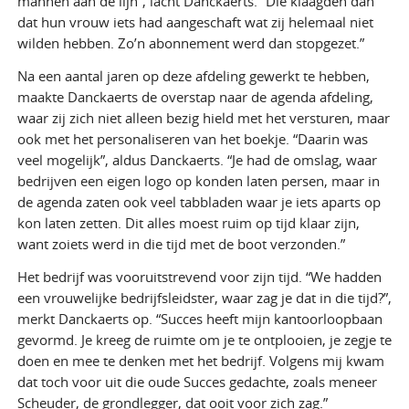
mannen aan de lijn”, lacht Danckaerts. “Die klaagden dan
dat hun vrouw iets had aangeschaft wat zij helemaal niet
wilden hebben. Zo’n abonnement werd dan stopgezet.”
Na een aantal jaren op deze afdeling gewerkt te hebben,
maakte Danckaerts de overstap naar de agenda afdeling,
waar zij zich niet alleen bezig hield met het versturen, maar
ook met het personaliseren van het boekje. “Daarin was
veel mogelijk”, aldus Danckaerts. “Je had de omslag, waar
bedrijven een eigen logo op konden laten persen, maar in
de agenda zaten ook veel tabbladen waar je iets aparts op
kon laten zetten. Dit alles moest ruim op tijd klaar zijn,
want zoiets werd in die tijd met de boot verzonden.”
Het bedrijf was vooruitstrevend voor zijn tijd. “We hadden
een vrouwelijke bedrijfsleidster, waar zag je dat in die tijd?”,
merkt Danckaerts op. “Succes heeft mijn kantoorloopbaan
gevormd. Je kreeg de ruimte om je te ontplooien, je zegje te
doen en mee te denken met het bedrijf. Volgens mij kwam
dat toch voor uit die oude Succes gedachte, zoals meneer
Scheuder, de grondlegger, dat ooit voor zich zag.”