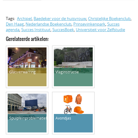
Tags:
Archipel
,
Baedeker voor de huisvrouw
,
Christelijke Boekenclub
,
Den Haag
,
Nederlandse Boekenclub
,
Prinsevinkenpark
,
Succes
agenda
,
Succes Instituut
,
SuccesBoek
,
Universiteit voor Zelfstudie
Gerelateerde artikelen:
Glasverwarring
Vlaginstructie
Spuipleinproblematiek
Avondjas