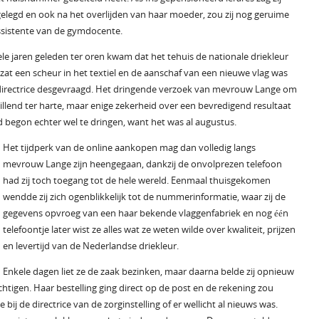
ggelegd en ook na het overlijden van haar moeder, zou zij nog geruime
 assistente van de gymdocente.
kele jaren geleden ter oren kwam dat het tehuis de nationale driekleur
 zat een scheur in het textiel en de aanschaf van een nieuwe vlag was
e directrice desgevraagd. Het dringende verzoek van mevrouw Lange om
illend ter harte, maar enige zekerheid over een bevredigend resultaat
jd begon echter wel te dringen, want het was al augustus.
Het tijdperk van de online aankopen mag dan volledig langs
mevrouw Lange zijn heengegaan, dankzij de onvolprezen telefoon
had zij toch toegang tot de hele wereld. Eenmaal thuisgekomen
wendde zij zich ogenblikkelijk tot de nummerinformatie, waar zij de
gegevens opvroeg van een haar bekende vlaggenfabriek en nog één
telefoontje later wist ze alles wat ze weten wilde over kwaliteit, prijzen
en levertijd van de Nederlandse driekleur.
Enkele dagen liet ze de zaak bezinken, maar daarna belde zij opnieuw
htigen. Haar bestelling ging direct op de post en de rekening zou
j de directrice van de zorginstelling of er wellicht al nieuws was.