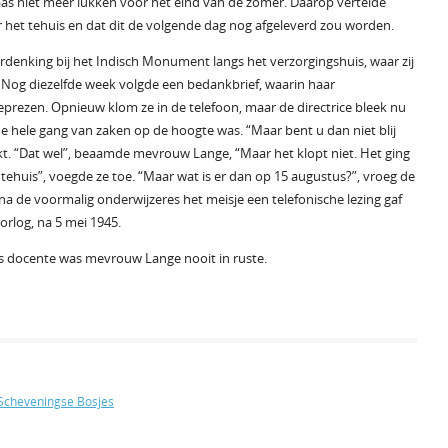
laas niet meer lukken voor het eind van de zomer. Daarop vertelde
het tehuis en dat dit de volgende dag nog afgeleverd zou worden.
rdenking bij het Indisch Monument langs het verzorgingshuis, waar zij
 Nog diezelfde week volgde een bedankbrief, waarin haar
eprezen. Opnieuw klom ze in de telefoon, maar de directrice bleek nu
 de hele gang van zaken op de hoogte was. “Maar bent u dan niet blij
kt. “Dat wel”, beaamde mevrouw Lange, “Maar het klopt niet. Het ging
tehuis”, voegde ze toe. “Maar wat is er dan op 15 augustus?”, vroeg de
a de voormalig onderwijzeres het meisje een telefonische lezing gaf
rlog, na 5 mei 1945.
als docente was mevrouw Lange nooit in ruste.
Scheveningse Bosjes