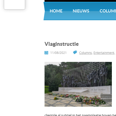
HOME
NIEUWS
COLUM
Vlaginstructie
11/08/2021
Columns
,
Entertainment
,
clientèle al subtiel in het naamplaatje boven h