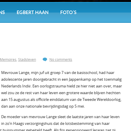
NS
EGBERT HAAN
FOTO’S
Memoires
,
Stadsleven
No comments
Mevrouw Lange, mijn juf uit groep 7 van de basisschool, had haar
adolescente jaren doorgebracht in een Jappenkamp op het toenmalig
Nederlands Indië. Een oorlogstrauma hield ze hier niet aan over, maar
wel zou ze de rest van haar leven een grotere waarde blijven hechten
aan 15 augustus als officiële einddatum van de Tweede Wereldoorlog,
dan aan onze nationale bevrijdingsdag op 5 mei.
De moeder van mevrouw Lange sleet de laatste jaren van haar leven
in zo’n Haags verzorgingshuis dat de lotsbestemming van haar
et huisnummer gebeiteld heeft. Als fris gepensioneerd lerares zag zij