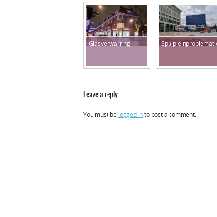
Glasverwarring
Spuipleinproblemati
Leave a reply
You must be
logged in
to post a comment.