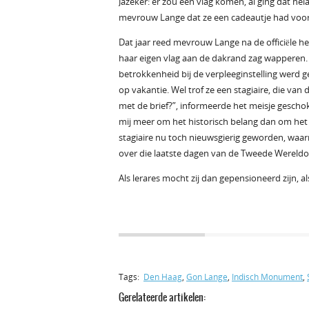
Jazeker: er zou een vlag komen, al ging dat he
mevrouw Lange dat ze een cadeautje had voor 
Dat jaar reed mevrouw Lange na de officiële he
haar eigen vlag aan de dakrand zag wapperen.
betrokkenheid bij de verpleeginstelling werd g
op vakantie. Wel trof ze een stagiaire, die van
met de brief?”, informeerde het meisje gescho
mij meer om het historisch belang dan om het 
stagiaire nu toch nieuwsgierig geworden, waarn
over die laatste dagen van de Tweede Wereldoo
Als lerares mocht zij dan gepensioneerd zijn, 
Tags:
Den Haag
,
Gon Lange
,
Indisch Monument
,
Gerelateerde artikelen: