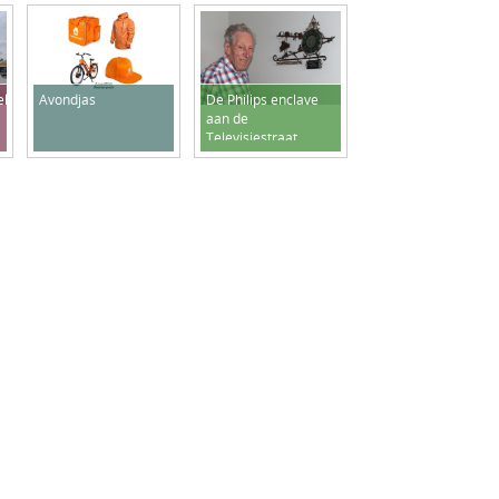
ek
Avondjas
De Philips enclave
aan de
Televisiestraat